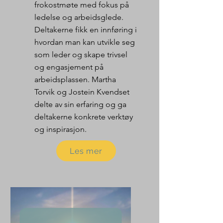
frokostmøte med fokus på
ledelse og arbeidsglede.
Deltakerne fikk en innføring i
hvordan man kan utvikle seg
som leder og skape trivsel
og engasjement på
arbeidsplassen. Martha
Torvik og Jostein Kvendset
delte av sin erfaring og ga
deltakerne konkrete verktøy
og inspirasjon.
Les mer