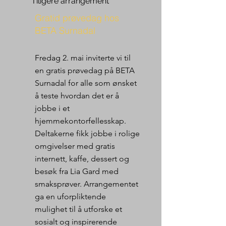
Tiligere arrangement
Gratid prøvedag hos
BETA Surnadal
Fredag 2. mai inviterte vi til
en gratis prøvedag på BETA
Surnadal for alle som ønsket
å teste hvordan det er å
jobbe i et
hjemmekontorfellesskap.
Deltakerne fikk jobbe i rolige
omgivelser med gratis
internett, kaffe, dessert og
besøk fra Lia Gard med
smaksprøver. Arrangementet
ga en uforpliktende
mulighet til å utforske et
sosialt og inspirerende