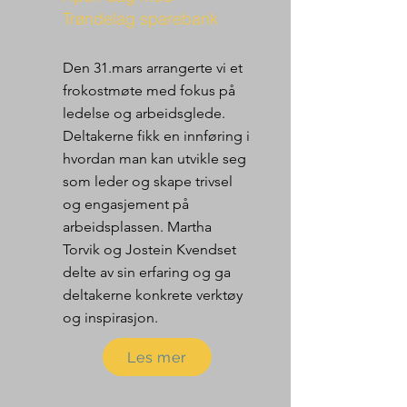
Trøndelag sparebank
Den 31.mars arrangerte vi et
frokostmøte med fokus på
ledelse og arbeidsglede.
Deltakerne fikk en innføring i
hvordan man kan utvikle seg
som leder og skape trivsel
og engasjement på
arbeidsplassen. Martha
Torvik og Jostein Kvendset
delte av sin erfaring og ga
deltakerne konkrete verktøy
og inspirasjon.
Les mer