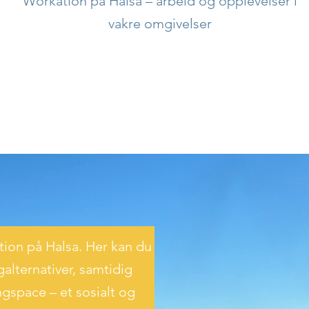
Workation på Halsa – arbeid og opplevelser i
vakre omgivelser
ion på Halsa. Her kan du
galternativer, samtidig
gspace – et sosialt og