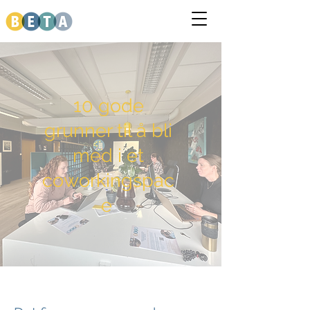
10 gode
grunner til å bli
med i et
coworkingspac
e