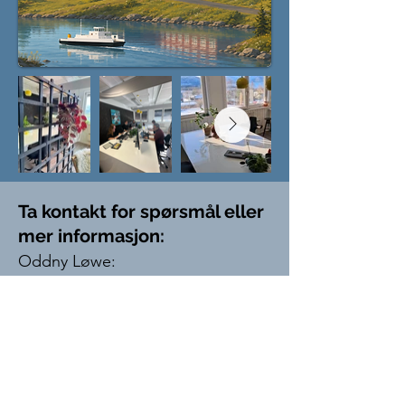
Ta kontakt for spørsmål eller
mer informasjon:
Oddny Løwe:
Telefon: +47 471 73 997
E-post:
post@drivilag.no