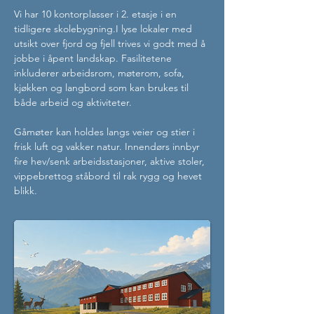
Vi har 10 kontorplasser i 2. etasje i en 
tidligere skolebygning.I lyse lokaler med 
utsikt over fjord og fjell trives vi godt med å 
jobbe i åpent landskap. Fasilitetene 
inkluderer arbeidsrom, møterom, sofa, 
kjøkken og langbord som kan brukes til 
både arbeid og aktiviteter. 
Gåmøter kan holdes langs veier og stier i 
frisk luft og vakker natur. Innendørs innbyr 
fire hev/senk arbeidsstasjoner, aktive stoler, 
vippebrettog ståbord til rak rygg og hevet 
blikk.