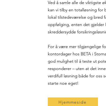
Ved å samle alle de viktigste 
kan vi tilby en totalløsning fo
lokal tilstedeværelse og bred 
oppfølging, enten det gjelder l
skreddersydde forsikringsløsnin
For å være mer tilgjengelige fo
kontordager hos BETA i Storna
god mulighet til å teste ut po
responderer – uten at det inn
verdifull løsning både for os
starte noe eget!
Hjemmeside